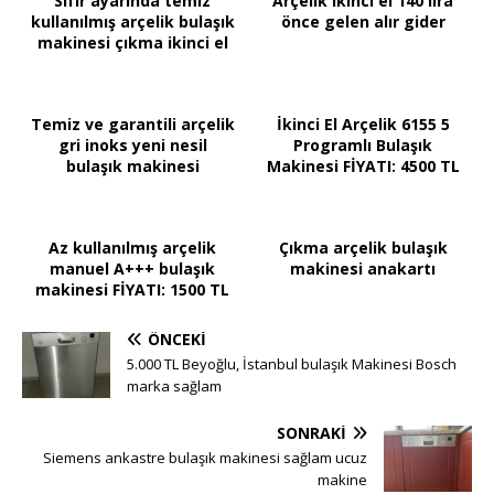
Sıfır ayarında temiz
Arçelik ikinci el 140 lira
kullanılmış arçelik bulaşık
önce gelen alır gider
makinesi çıkma ikinci el
Temiz ve garantili arçelik
İkinci El Arçelik 6155 5
gri inoks yeni nesil
Programlı Bulaşık
bulaşık makinesi
Makinesi FİYATI: 4500 TL
Az kullanılmış arçelik
Çıkma arçelik bulaşık
manuel A+++ bulaşık
makinesi anakartı
makinesi FİYATI: 1500 TL
ÖNCEKI
5.000 TL Beyoğlu, İstanbul bulaşık Makinesi Bosch
marka sağlam
SONRAKI
Siemens ankastre bulaşık makinesi sağlam ucuz
makine