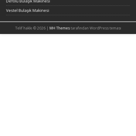
Defolu Bulaşık Makinesi
Vestel Bulaşık Makinesi
Telif hakkı © 2026 |
MH Themes
tarafından WordPress teması