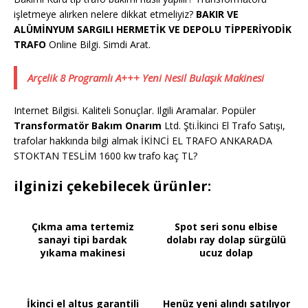
işletmeye alırken nelere dikkat etmeliyiz?
BAKIR VE
ALÜMİNYUM SARGILI HERMETİK VE DEPOLU TİPPERİYODİK
TRAFO
Online Bilgi. Simdi Arat.
Arçelik 8 Programlı A+++ Yeni Nesil Bulaşık Makinesi
Internet Bilgisi. Kaliteli Sonuçlar. Ilgili Aramalar. Popüler
Transformatör Bakım Onarım
Ltd. Şti.İkinci El Trafo Satışı,
trafolar hakkında bilgi almak İKİNCİ EL TRAFO ANKARADA
STOKTAN TESLİM 1600 kw trafo kaç TL?
ilginizi çekebilecek ürünler:
Çıkma ama tertemiz
Spot seri sonu elbise
sanayi tipi bardak
dolabı ray dolap sürgülü
yıkama makinesi
ucuz dolap
İkinci el altus garantili
Henüz yeni alındı satılıyor