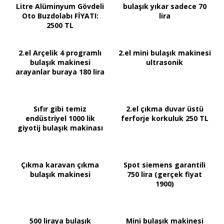
Litre Alüminyum Gövdeli
bulaşık yıkar sadece 70
Oto Buzdolabı FİYATI:
lira
2500 TL
2.el Arçelik 4 programlı
2.el mini bulaşık makinesi
bulaşık makinesi
ultrasonik
arayanlar buraya 180 lira
Sıfır gibi temiz
2.el çıkma duvar üstü
endüstriyel 1000 lik
ferforje korkuluk 250 TL
giyotij bulaşık makinası
Çıkma karavan çıkma
Spot siemens garantili
bulaşık makinesi
750 lira (gerçek fiyat
1900)
500 liraya bulaşık
Mini bulaşık makinesi