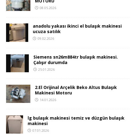
MOTORU
08.05.2026
anadolu yakası ikinci el bulaşık makinesi
ucuza satılık
09.02.2026
Siemens sn26m884tr bulaşık makinesi.
Çalışır durumda
25.01.2026
2.El Orijinal Arçelik Beko Altus Bulaşık
Makinesi Motoru
14.01.2026
lg bulaşık makinesi temiz ve düzgün bulaşık
makinesi
07.01.2026