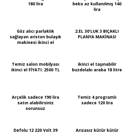
180 lira
beko az kullanılmış 140
lira
Göz alıcı parlaklık
2.EL 30'LUK 3 BIÇAKLI
sağlayan ariston bulaşık
PLANYA MAKİNASI
makinesi ikinci el
Temiz salon mobilyası
ikinci el taşınabilir
ikinci el FİYATI: 2500 TL
buzdolabı araba 18 litre
Arçelik sadece 190 lira
Temiz 4 programlı
satın alabilirsiniz
sadece 120 lira
sorunsuz
Defolu 12 220 Volt 39
Arızasız kütür kütür